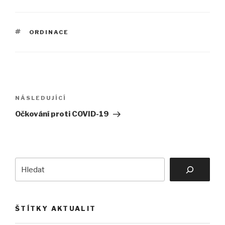
ŠTÍTKY
ORDINACE
Navigace
pro
Následující
NÁSLEDUJÍCÍ
příspěvek
příspěvek
Očkování proti COVID-19
Hledat
ŠTÍTKY AKTUALIT