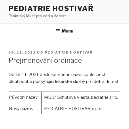
Přejít
PEDIATRIE HOSTIVAŘ
k
Praktický lékař pro děti a dorost
obsahu
webu
Menu
PUBLIKOVÁNO
16. 11. 2021
OD
PEDIATRIE HOSTIVAŘ
Přejmenování ordinace
Od 16. 11. 2021 došlo ke změně názvu společnosti
dlouhodobě poskytující lékařské služby pro děti a dorost.
Původní název:
MUDr. Schutová Vlasta, pediatrie s.r.o.
Nový název:
PEDIATRIE HOSTIVAŘ, s.r.o.