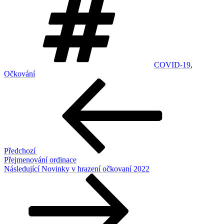
COVID-19
,
Očkování
Navigace
Předchozí
příspěvek
pro
příspěvek
Předchozí
Přejmenování ordinace
Následující
Následující
Novinky v hrazení očkovaní 2022
příspěvek