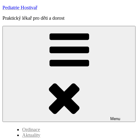
Přejít
Pediatrie Hostivař
k
Praktický lékař pro děti a dorost
obsahu
webu
Menu
Ordinace
Aktuality