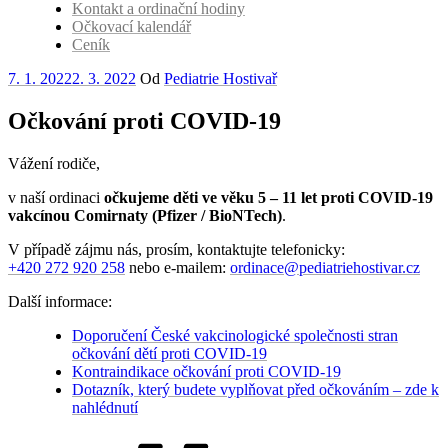
Kontakt a ordinační hodiny
Očkovací kalendář
Ceník
Publikováno
7. 1. 2022
2. 3. 2022
Od
Pediatrie Hostivař
Očkování proti COVID-19
Vážení rodiče,
v naší ordinaci
očkujeme děti ve věku 5 – 11 let proti COVID-19
vakcínou Comirnaty (Pfizer / BioNTech)
.
V případě zájmu nás, prosím, kontaktujte telefonicky:
+420 272 920 258
nebo e-mailem:
ordinace@pediatriehostivar.cz
Další informace:
Doporučení České vakcinologické společnosti stran
očkování dětí proti COVID-19
Kontraindikace očkování proti COVID-19
Dotazník, který budete vyplňovat před očkováním – zde k
nahlédnutí
Štítky